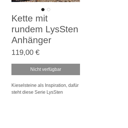
Kette mit
rundem LysSten
Anhänger
Preis
119,00 €
Nicht verfügbar
Kieselsteine als Inspiration, dafür
steht diese Serie LysSten
925/000 Silber * Rotgold plattiert
Kette (Weit-Anker) mit Karabiner-
Widerruf
Verschluß
Anhänger ist aus massiven Guß