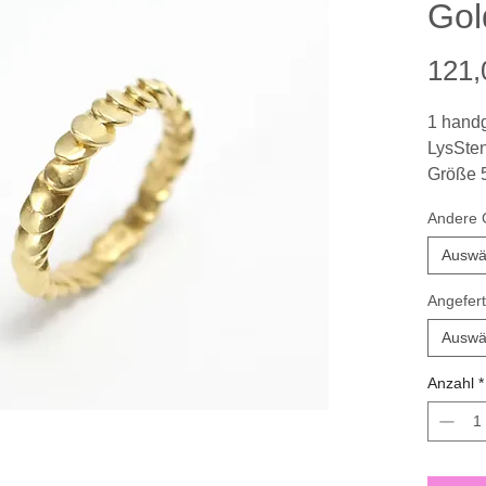
Gol
121,
1 handg
LysSten
Größe 5
Breite 
Andere G
Oberflä
Inspira
Auswä
Angefert
Super a
wie z.B
Auswä
* Mel Y
Anzahl
*
Silber