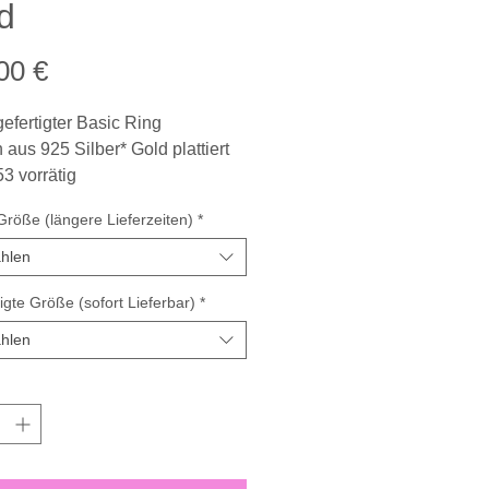
d
Preis
00 €
efertigter Basic Ring
 aus 925 Silber* Gold plattiert
3 vorrätig
ca. 3,7 - 4,2 mm
röße (längere Lieferzeiten)
*
che mattiert
tion Kieselstein
hlen
igte Größe (sofort Lieferbar)
*
ls Vorsteckring geeignet,
. zu Tyra & Violet & Peony...
hlen
 Jerz verwendet recyceltes