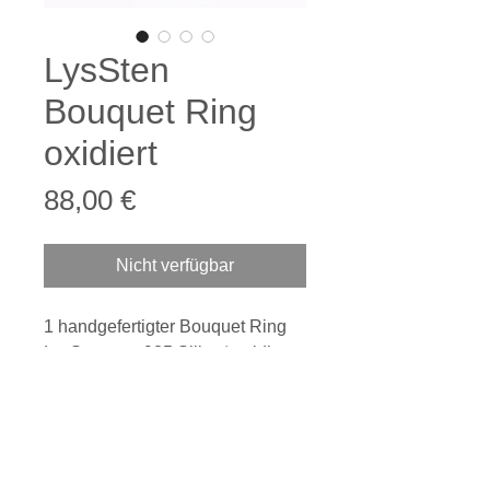
LysSten
Bouquet Ring
oxidiert
Preis
88,00 €
Nicht verfügbar
1 handgefertigter Bouquet Ring
LysSten aus 925 Silber* oxidiert
Größe 56 vorrätig
Ringbreite ca. 3,7 mm
Steinhaufenbreite 5,5 mm
Oberfläche mattiert
Inspiration Kieselsteinhaufen