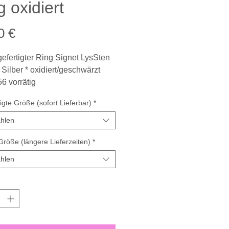
g oxidiert
Preis
0 €
efertigter Ring Signet LysSten
- Silber * oxidiert/geschwärzt
6 vorrätig
te Oberfläche
igte Größe (sofort Lieferbar)
*
tion Kieselstein
hlen
 Jerz verwendet recyceltes
röße (längere Lieferzeiten)
*
hlen