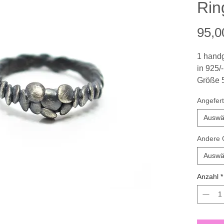
Rin
95,0
1 handg
in 925/
Größe 5
mattier
Angefert
Inspira
Auswä
* Mel Y
Andere G
Silber
Auswä
Anzahl
*