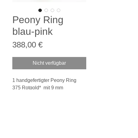
Peony Ring
blau-pink
Preis
388,00 €
Nicht verfügbar
1 handgefertigter Peony Ring
375 Rotgold* mit 9 mm
Chalcedon & 4 mm PinkTopas
Größe 57,5 **
Ringbreite ca. 2 mm schlicht
Breite Fassung 11 mm & 5,5 mm
Oberfläche mattiert