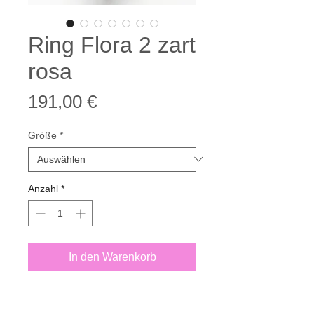
Ring Flora 2 zart
rosa
Preis
191,00 €
Größe
*
Anzahl
*
In den Warenkorb
1 handgef. Ring Flora 2
aus 925 Silber** Guß mit