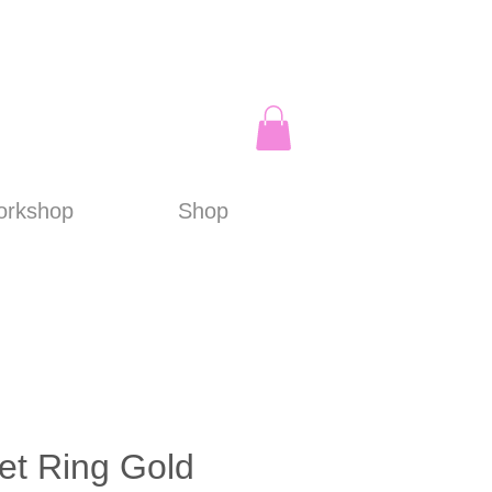
rkshop
Shop
let Ring Gold