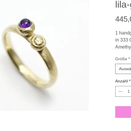
lila
445,
1 handg
in 333 
Amethy
2,5 mm 
Größe
*
unbeha
im Brill
Auswä
Größe 5
Anzahl
*
Ringbre
Oberflä
Der wei
als Kom
ist extr